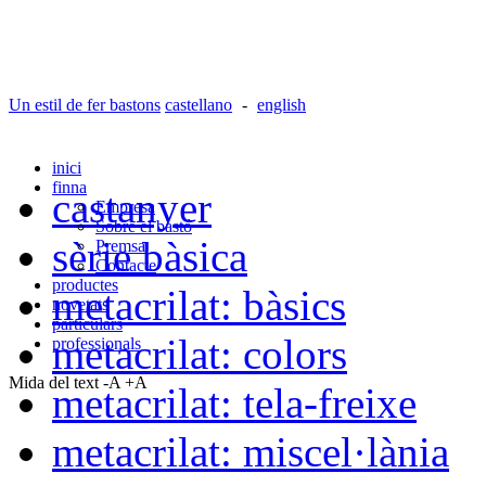
Un estil de fer bastons
castellano
-
english
inici
finna
castanyer
Empresa
Sobre el bastó
sèrie bàsica
Premsa
Contacte
productes
metacrilat: bàsics
novetats
particulars
metacrilat: colors
professionals
Mida del text
-A
+A
metacrilat: tela-freixe
metacrilat: miscel·lània